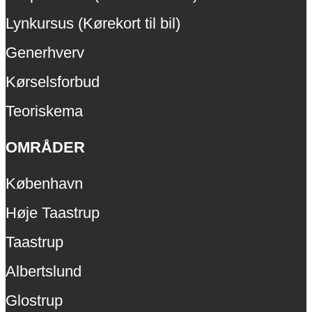
Lynkursus (Kørekort til bil)
Generhverv
Kørselsforbud
Teoriskema
OMRÅDER
København
Høje Taastrup
Taastrup
Albertslund
Glostrup