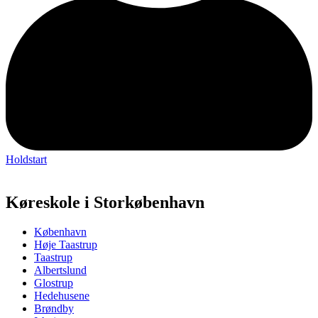
Holdstart
Køreskole i Storkøbenhavn
København
Høje Taastrup
Taastrup
Albertslund
Glostrup
Hedehusene
Brøndby