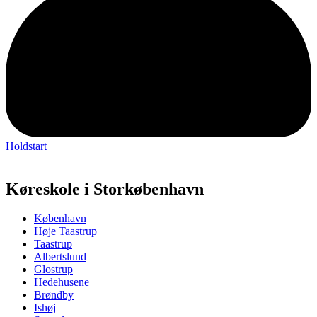
Holdstart
Køreskole i Storkøbenhavn
København
Høje Taastrup
Taastrup
Albertslund
Glostrup
Hedehusene
Brøndby
Ishøj