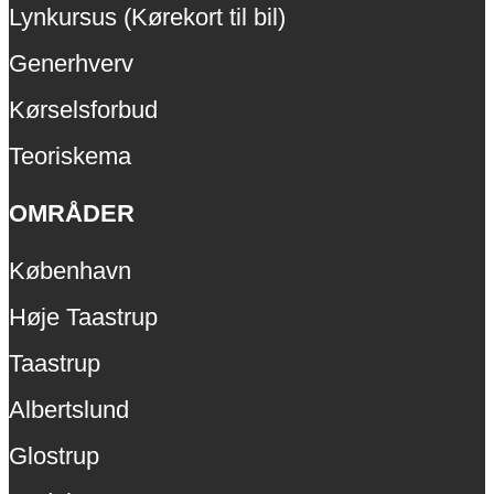
Lynkursus (Kørekort til bil)
Generhverv
Kørselsforbud
Teoriskema
OMRÅDER
København
Høje Taastrup
Taastrup
Albertslund
Glostrup