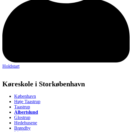
Holdstart
Køreskole i Storkøbenhavn
København
Høje Taastrup
Taastrup
Albertslund
Glostrup
Hedehusene
Brøndby