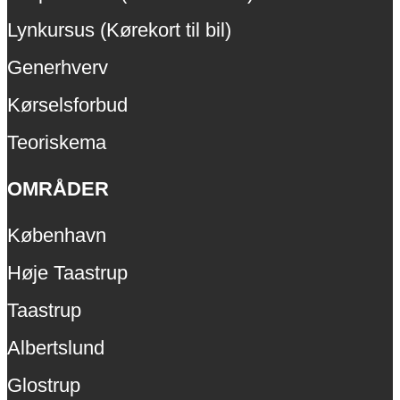
Lynkursus (Kørekort til bil)
Generhverv
Kørselsforbud
Teoriskema
OMRÅDER
København
Høje Taastrup
Taastrup
Albertslund
Glostrup