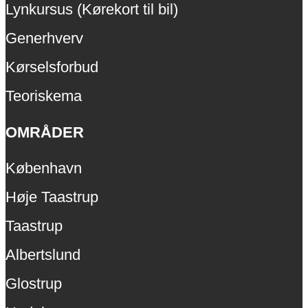
Lynkursus (Kørekort til bil)
Generhverv
Kørselsforbud
Teoriskema
OMRÅDER
København
Høje Taastrup
Taastrup
Albertslund
Glostrup